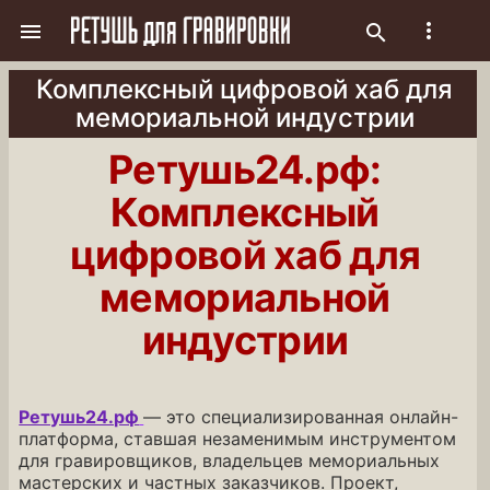
more_vert

search
Комплексный цифровой хаб для
мемориальной индустрии
Ретушь24.рф:
Комплексный
цифровой хаб для
мемориальной
индустрии
Ретушь24.рф
— это специализированная онлайн-
платформа, ставшая незаменимым инструментом
для гравировщиков, владельцев мемориальных
мастерских и частных заказчиков. Проект,