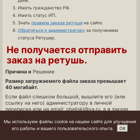
день.
Иметь гражданство РФ.
Иметь статус ИП.
Знать
правила заказа ретуши
на сайте.
Обратиться к администратору
за получением
статуса Ретушер.
Не получается отправить
заказ на ретушь.
Причина и
Решение
Размер загружаемого файла заказа превышает
40 мегабайт.
Если файл слишком большой, вышлите его (или
ссылку на него) администратору в личной
переписке или на email: obeliski@ya.ru, а в заказе
вышлите любую картинку небольшого размера
или пустой архив с комментарием: "Файл заказа
Мы используем файлы cookie на нашем сайте для улучшения
выслали на почту Администратору".
его работы и вашего пользовательского опыта.
ОК
Неверный формат загружаемого файла.